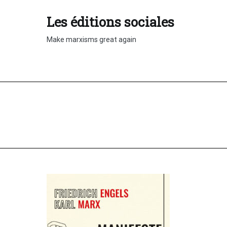
Aller
au
Les éditions sociales
contenu
Make marxisms great again