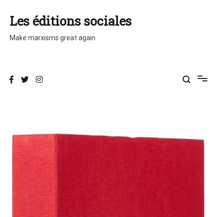
Aller
au
Les éditions sociales
contenu
Make marxisms great again