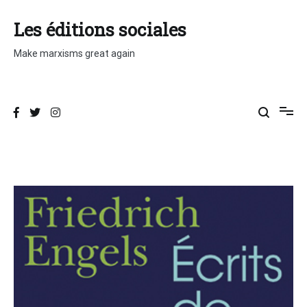
Aller
au
Les éditions sociales
contenu
Make marxisms great again