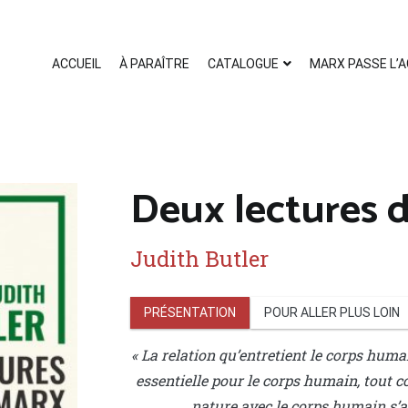
ACCUEIL
À PARAÎTRE
CATALOGUE
MARX PASSE L’
Deux lectures 
Judith Butler
PRÉSENTATION
POUR ALLER PLUS LOIN
« La relation qu’entretient le corps huma
essentielle pour le corps humain, tout c
nature avec le corps humain s’av