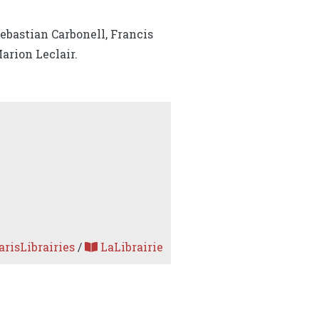
Sebastian Carbonell, Francis
rion Leclair.
risLibrairies
/
LaLibrairie