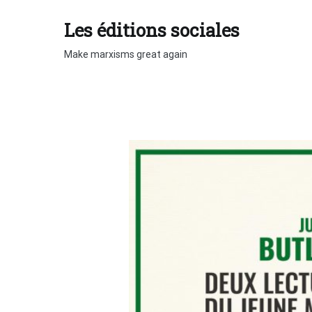
Aller
au
Les éditions sociales
contenu
Make marxisms great again