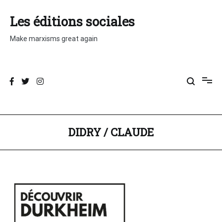
Aller
au
Les éditions sociales
contenu
Make marxisms great again
AUTEUR :
DIDRY / CLAUDE