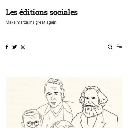
Aller
au
Les éditions sociales
contenu
Make marxisms great again