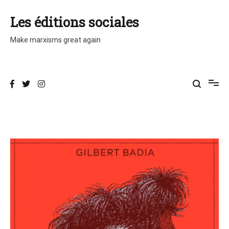
Aller
au
Les éditions sociales
contenu
Make marxisms great again